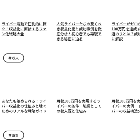
ライバー活動で圧倒的に稼
人気ライバーたちの驚くべ
ライバーがゼロ
ぐ！収益化に直結するファ
き収益化術と成功事例を徹
100万円を達成
ン化戦略大全
底分析！初心者でも再現で
道のりとは？成
きる秘密に迫る
に解説
収入
あなたも始められる！ライ
月収100万円を実現するラ
月収100万円を
バー収益化の仕組みと稼ぐ
イバーの条件｜職業として
イバーの実例｜
ためのリアルな戦略ガイド
の収入源と仕組み
バーの収益構造
設計