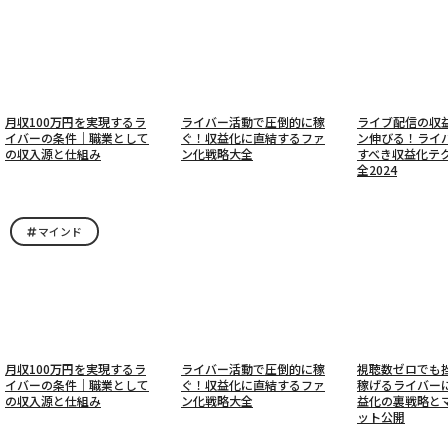
月収100万円を実現するラ
ライバー活動で圧倒的に稼
ライブ配信の収
イバーの条件｜職業として
ぐ！収益化に直結するファ
ン伸びる！ライ
の収入源と仕組み
ン化戦略大全
すべき収益化テ
全2024
マインド
月収100万円を実現するラ
ライバー活動で圧倒的に稼
視聴数ゼロでも
イバーの条件｜職業として
ぐ！収益化に直結するファ
稼げるライバー
の収入源と仕組み
ン化戦略大全
益化の裏戦略と
ット公開