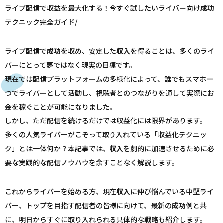
ライブ
配信
で収益を最大化する！今すぐ試したいライバー向け
成功
テクニック完全ガイド/
ライブ
配信
で
成功
を収め、安定した
収入
を得ることは、多くのライ
バーにとって夢ではなく現実の目標です。
現在では
配信
プラットフォームの多様化によって、誰でもスマホ一
つでライバーとして活動し、視聴者とのつながりを通して実際にお
金を稼ぐことが可能になりました。
しかし、ただ
配信
を続けるだけでは収益化には限界があります。
多くの人気ライバーがこぞって取り入れている「収益化テクニッ
ク」とは一体何か？本記事では、
収入
を劇的に加速させるために必
要な実践的な
配信
ノウハウを余すことなく解説します。
これからライバーを始める方、現在
収入
に伸び悩んでいる中堅ライ
バー、トップを目指す
配信
者の皆様に向けて、最新の
成功
例と共
に、明日からすぐに取り入れられる具体的な
戦略
も紹介します。