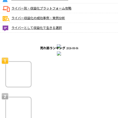
ライバー別・収益化プラットフォーム攻略
ライバー収益化の成功事例・実例分析
ライバーとして収益化で生きる選択
売れ筋ランキング
2026-08-06
ライバー収益化のための配信ジャンル戦略
ライバー収益化に最適な配信ジャンル戦略！人気を集めてファ
ンを増やす方法と具体的な企画アイデア一覧
ライバー収益化を加速させる配信テクニック
ライバー収益化を加速する具体的戦略：初心者でもできる配信
テクニック大全