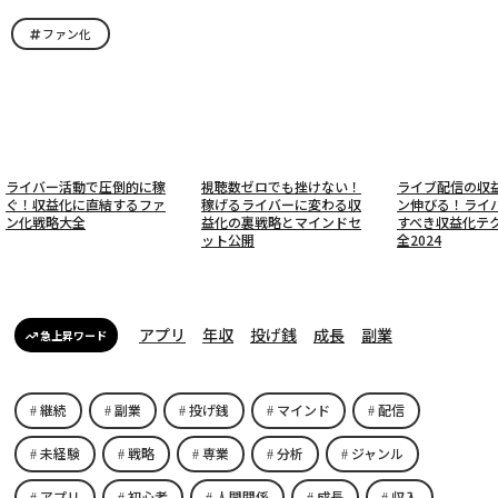
ファン化
ライバー活動で圧倒的に稼
視聴数ゼロでも挫けない！
ライブ配信の収
ぐ！収益化に直結するファ
稼げるライバーに変わる収
ン伸びる！ライ
ン化戦略大全
益化の裏戦略とマインドセ
すべき収益化テ
ット公開
全2024
アプリ
年収
投げ銭
成長
副業
急上昇ワード
継続
副業
投げ銭
マインド
配信
未経験
戦略
専業
分析
ジャンル
アプリ
初心者
人間関係
成長
収入