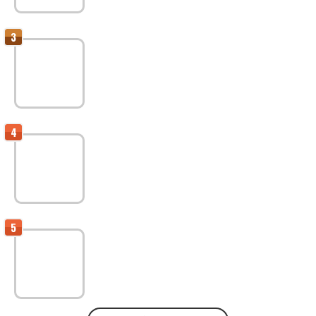
ライバー収益化に直結するファン化戦略
ライバーのファン化戦略完全ガイド｜応援され続ける存在にな
り収益を最大化する方法
ライバー別・収益化プラットフォーム攻略
ライブ配信で稼ぐ！ライバー別に最適な収益化プラットフォー
ムとその活用術を徹底解説
稼げるライバーの収益化思考
稼げるライバーになるための「収益化思考法」完全ガイド：月
100万を目指すリアル戦略とは？