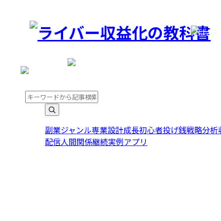
おはよ
おはようございます。ゲ
副業
ジャンル
専業
設計
成長
初心者
投げ銭
戦略
分析
配信
人間関係
継続
実例
アプリ