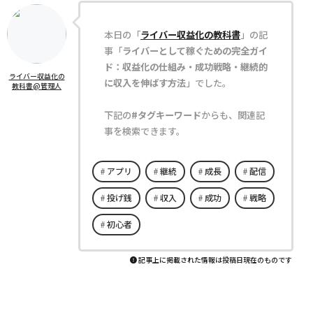
本日の「
ライバー収益化の教科書
」の記
事「
ライバーとして稼ぐための完全ガイ
ド：収益化の仕組み・成功戦略・継続的
ライバー収益化の
に収入を伸ばす方法
」でした。
教科書@管理人
下記の
#タグキーワード
からも、関連記
事を検索できます。
アプリ
継続
成長
配信
投げ銭
収入
成功
戦略
初心者
記事上に掲載された情報は投稿日現在のものです