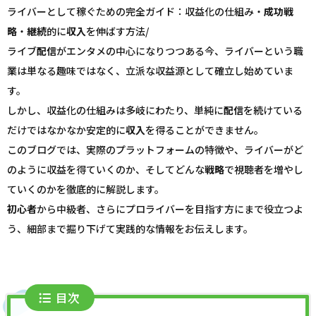
ライバーとして稼ぐための完全ガイド：収益化の仕組み・
成功
戦
略
・
継続
的に
収入
を伸ばす方法/
ライブ
配信
がエンタメの中心になりつつある今、ライバーという職
業は単なる趣味ではなく、立派な収益源として確立し始めていま
す。
しかし、収益化の仕組みは多岐にわたり、単純に
配信
を続けている
だけではなかなか安定的に
収入
を得ることができません。
このブログでは、実際のプラットフォームの特徴や、ライバーがど
のように収益を得ていくのか、そしてどんな
戦略
で視聴者を増やし
ていくのかを徹底的に解説します。
初心者
から中級者、さらにプロライバーを目指す方にまで役立つよ
う、細部まで掘り下げて実践的な情報をお伝えします。
目次