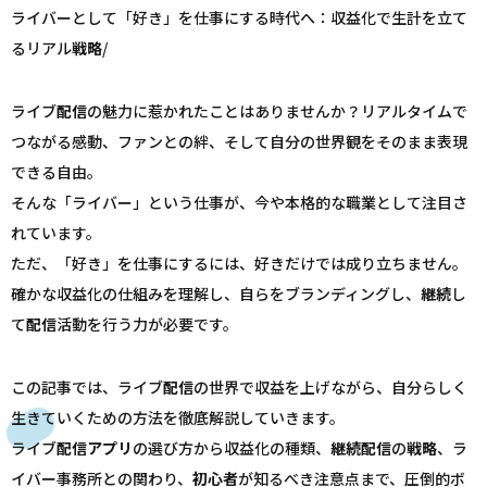
ライバーとして「好き」を仕事にする時代へ：収益化で生計を立て
るリアル
戦略
/
ライブ
配信
の魅力に惹かれたことはありませんか？リアルタイムで
つながる感動、ファンとの絆、そして自分の世界観をそのまま表現
できる自由。
そんな「ライバー」という仕事が、今や本格的な職業として注目さ
れています。
ただ、「好き」を仕事にするには、好きだけでは成り立ちません。
確かな収益化の仕組みを理解し、自らをブランディングし、
継続
し
て
配信
活動を行う力が必要です。
この記事では、ライブ
配信
の世界で収益を上げながら、自分らしく
生きていくための方法を徹底解説していきます。
ライブ
配信
アプリ
の選び方から収益化の種類、
継続
配信
の
戦略
、ラ
イバー事務所との関わり、
初心者
が知るべき注意点まで、圧倒的ボ