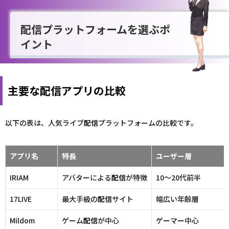
配信プラットフォームを選ぶポ
イント
主要な配信アプリの比較
以下の表は、人気ライブ
配信
プラットフォームの比較です。
アプリ
名
特長
ユーザー層
IRIAM
アバターによる
配信
が特徴
10～20代前半
17LIVE
最大手級の
配信
サイト
幅広い年齢層
Mildom
ゲーム
配信
が中心
ゲーマー中心