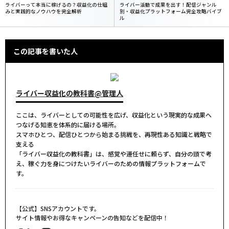
ライバーって本当に稼げるの？収益化の仕組
ライバー活動で成果を出す！配信ジャンル
みと実践的なノウハウを完全解析
別・収益化プラットフォーム完全攻略バイブ
ル
この記事を書いた人
ライバー収益化の教科書@管理人
ここは、ライバーとしての可能性を広げ、収益化という現実的な成果へ
つなげる知恵を体系的に届ける場所。
スマホひとつ、配信ひとつから始まる挑戦を、再現性ある知識と戦略で
支える――
「ライバー収益化の教科書」は、感覚や運任せに頼らず、自分の頭で考
え、稼ぐ力を身につけたいライバーのための情報プラットフォームで
す。
【公式】SNSアカウントです。
サイト情報やお得なキャンペーンの告知などを配信中！