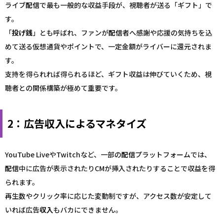
ライブ
配信
で最も一般的な収益手段が、視聴者が送る「ギフト」で
す。
「
投げ銭
」とも呼ばれ、ファンが
配信
者へ感謝や応援の気持ちを込
めて送る仮想通貨やポイントで、一定金額がライバーに還元されま
す。
支持を得られれば得られるほど、ギフト収益は伸びていくため、視
聴者との関係構築が極めて重要です。
2：広告収入によるマネタイズ
YouTube LiveやTwitchなど、一部の
配信
プラットフォームでは、
配信
中に広告が表示されたりCMが挿入されたりすることで収益を得
られます。
再生数やクリック率に応じた変動制ですが、アクセス数が安定して
いれば広告
収入
もバカにできません。