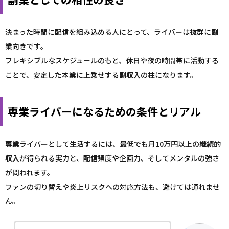
決まった時間に
配信
を組み込める人にとって、ライバーは抜群に
副
業
向きです。
フレキシブルなスケジュールのもと、休日や夜の時間帯に活動する
ことで、安定した本業に上乗せする副
収入
の柱になります。
専業ライバーになるための条件とリアル
専業
ライバーとして生活するには、最低でも月10万円以上の
継続
的
収入
が得られる実力と、
配信
頻度や企画力、そしてメンタルの強さ
が問われます。
ファンの切り替えや炎上リスクへの対応方法も、避けては通れませ
ん。