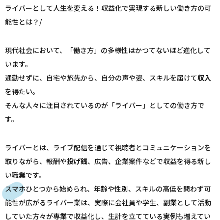
ライバーとして人生を変える！収益化で実現する新しい働き方の可
能性とは？/
現代社会において、「働き方」の多様性はかつてないほど進化して
います。
通勤せずに、自宅や旅先から、自分の声や姿、スキルを届けて
収入
を得たい。
そんな人々に注目されているのが「ライバー」としての働き方で
す。
ライバーとは、ライブ
配信
を通じて視聴者とコミュニケーションを
取りながら、報酬や
投げ銭
、広告、企業案件などで収益を得る新し
い職業です。
スマホひとつから始められ、年齢や性別、スキルの高低を問わず可
能性が広がるライバー業は、実際に会社員や学生、
副業
として活動
していた方々が
専業
で収益化し、生計を立てている
実例
も増えてい