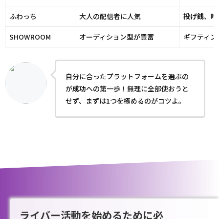
ふわっち
大人の
配信
者に人気
投げ銭
、時
SHOWROOM
オーディション型が豊富
ギフティン
自分に合ったプラットフォームを選ぶの
が
成功
への第一歩！無理に全部使おうと
せず、まずは1つを極めるのがコツよ。
ライバー活動を始めるために必