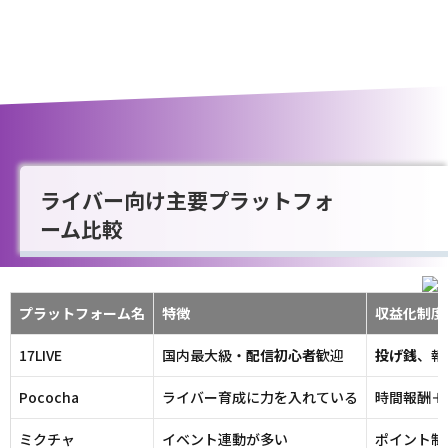
ライバー向け主要プラットフォ
ーム比較
プラットフォーム名
特徴
収益化制度
17LIVE
国内最大級・
配信
初心者
歓迎
投げ銭
、報
Pococha
ライバー育成に力を入れている
時間報酬＋
ミクチャ
イベント連動が多い
ポイント制