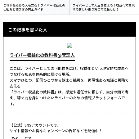
これから始める人も安心！ライバー収益化の
ライバーとして人生を変える！収益化で実現
仕組みと稼ぎ方の完全ガイド
する新しい働き方の可能性とは？
この記事を書いた人
ライバー収益化の教科書@管理人
ここは、ライバーとしての可能性を広げ、収益化という現実的な成果へ
つなげる知恵を体系的に届ける場所。
スマホひとつ、配信ひとつから始まる挑戦を、再現性ある知識と戦略で
支える――
「ライバー収益化の教科書」は、感覚や運任せに頼らず、自分の頭で考
え、稼ぐ力を身につけたいライバーのための情報プラットフォームで
す。
【公式】SNSアカウントです。
サイト情報やお得なキャンペーンの告知などを配信中！