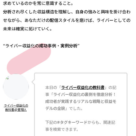
求めているのかを常に意識すること。
分析
され尽くした収益構造を理解し、自身の強みと興味を掛け合わ
せながら、あなただけの
配信
スタイルを磨けば、ライバーとしての
未来は確実に拓けていく。
“ライバー収益化の
成功
事例・
実例
分析
”
本日の「
ライバー収益化の教科書
」の記
事「
ライバー収益化の裏側を徹底分析！
成功者が実践するリアルな戦略と収益モ
ライバー収益化の
デルの全貌
」でした。
教科書@管理人
下記の
#タグキーワード
からも、関連記
事を検索できます。