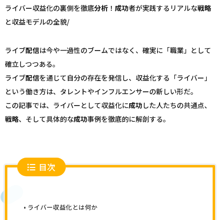
ライバー収益化の裏側を徹底
分析
！
成功
者が実践するリアルな
戦略
と収益モデルの全貌/
ライブ
配信
は今や一過性のブームではなく、確実に「職業」として
確立しつつある。
ライブ
配信
を通じて自分の存在を発信し、収益化する「ライバー」
という働き方は、タレントやインフルエンサーの新しい形だ。
この記事では、ライバーとして収益化に
成功
した人たちの共通点、
戦略
、そして具体的な
成功
事例を徹底的に解剖する。
目次
ライバー収益化とは何か