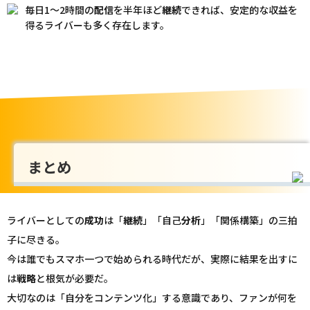
毎日1〜2時間の
配信
を半年ほど
継続
できれば、安定的な収益を
得るライバーも多く存在します。
まとめ
ライバーとしての
成功
は「
継続
」「自己
分析
」「関係構築」の三拍
子に尽きる。
今は誰でもスマホ一つで始められる時代だが、実際に結果を出すに
は
戦略
と根気が必要だ。
大切なのは「自分をコンテンツ化」する意識であり、ファンが何を