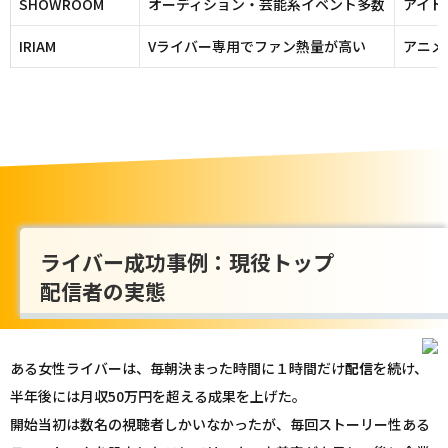
SHOWROOM
オーディション・芸能系イベント多数
アイド
IRIAM
Vライバー専用でファン熱量が高い
アニメ
ライバー成功事例：現役トップ
配信者の実態
ある女性ライバーは、毎朝決まった時間に１時間だけ
配信
を続け、
半年後には月収50万円を超える成果を上げた。
開始当初は数名の視聴者しかいなかったが、毎回ストーリー性ある