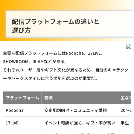
配信プラットフォームの違いと
選び方
主要な
配信
プラットフォームにはPococha、17LIVE、
SHOWROOM、IRIAMなどがある。
それぞれユーザー層やギフト文化が異なるため、自分のキャラクタ
ーやトークスタイルに合う場所を選ぶのが重要だ。
プラットフォーム
特徴
主なユ
Pococha
安定
配信
向け・コミュニティ重視
20〜3
17LIVE
イベント報酬が強く、ギフト率が高い
学生・