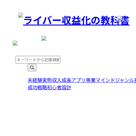
こんに
こんにちは。ゲストさま
未経験
実例
収入
成長
アプリ
専業
マインド
ジャンル
成功
戦略
初心者
設計