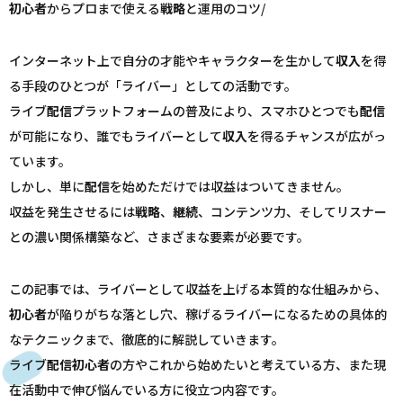
初心者
からプロまで使える
戦略
と運用のコツ/
インターネット上で自分の才能やキャラクターを生かして
収入
を得
る手段のひとつが「ライバー」としての活動です。
ライブ
配信
プラットフォームの普及により、スマホひとつでも
配信
が可能になり、誰でもライバーとして
収入
を得るチャンスが広がっ
ています。
しかし、単に
配信
を始めただけでは収益はついてきません。
収益を発生させるには
戦略
、
継続
、コンテンツ力、そしてリスナー
との濃い関係構築など、さまざまな要素が必要です。
この記事では、ライバーとして収益を上げる本質的な仕組みから、
初心者
が陥りがちな落とし穴、稼げるライバーになるための具体的
なテクニックまで、徹底的に解説していきます。
ライブ
配信
初心者
の方やこれから始めたいと考えている方、また現
在活動中で伸び悩んでいる方に役立つ内容です。