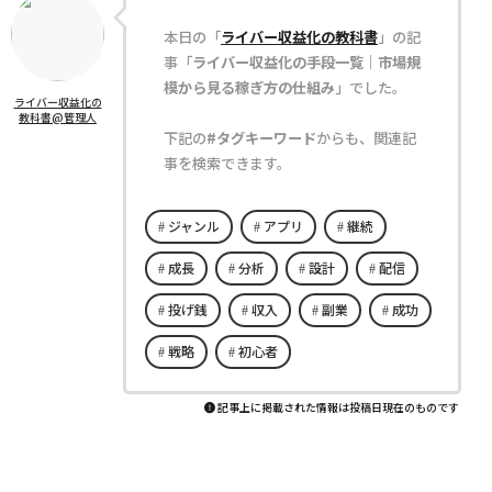
本日の「
ライバー収益化の教科書
」の記
事「
ライバー収益化の手段一覧｜市場規
模から見る稼ぎ方の仕組み
」でした。
ライバー収益化の
教科書@管理人
下記の
#タグキーワード
からも、関連記
事を検索できます。
ジャンル
アプリ
継続
成長
分析
設計
配信
投げ銭
収入
副業
成功
戦略
初心者
記事上に掲載された情報は投稿日現在のものです