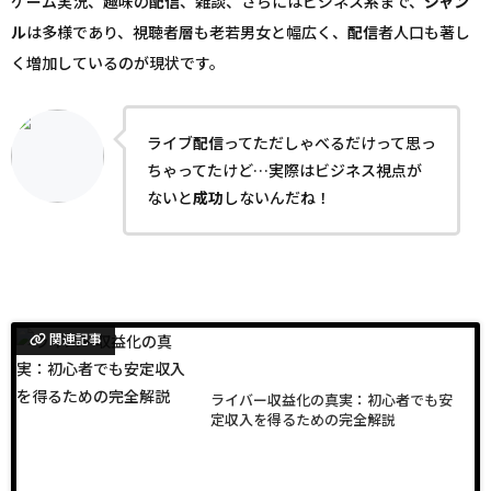
ゲーム実況、趣味の
配信
、雑談、さらにはビジネス系まで、
ジャン
ル
は多様であり、視聴者層も老若男女と幅広く、
配信
者人口も著し
く増加しているのが現状です。
ライブ
配信
ってただしゃべるだけって思っ
ちゃってたけど…実際はビジネス視点が
ないと
成功
しないんだね！
関連記事
ライバー収益化の真実：初心者でも安
定収入を得るための完全解説