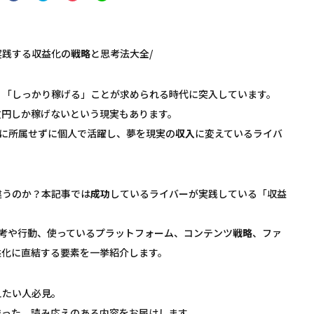
実践する収益化の
戦略
と思考法大全/
く「しっかり稼げる」ことが求められる時代に突入しています。
数円しか稼げないという現実もあります。
所に所属せずに個人で活躍し、夢を現実の
収入
に変えているライバ
違うのか？本記事では
成功
しているライバーが実践している「収益
考や行動、使っているプラットフォーム、コンテンツ
戦略
、ファ
益化に直結する要素を一挙紹介します。
えたい人必見。
まった、読み応えのある内容をお届けします。