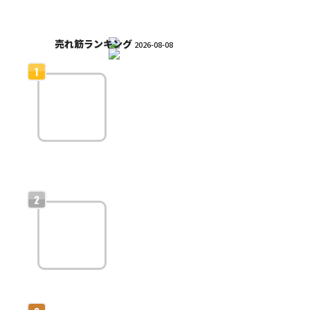
売れ筋ランキング
2026-08-08
ライバー収益
化のための配
信ジャンル戦
略
ライバー収益化に最適
な配信ジャンル戦略！人気を集めてファン
を増やす方法と具体的な企画アイデア一覧
ライバー収益
化に直結する
ファン化戦略
ライバーのファン化戦
略完全ガイド｜応援さ
れ続ける存在になり収益を最大化する方法