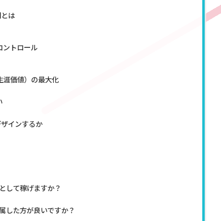
間とは
コントロール
生涯価値）の最大化
い
デザインするか
として稼げますか？
属した方が良いですか？