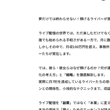
夢だけでは終わらせない！稼げるライバーが
ライブ
配信
の世界では、ただ楽しむだけでな
誰でも始められる手軽さがある一方で、月に
しかしその中で、月収100万円を超え、事務
ーたちが実在します。
では、彼ら・彼女らはなぜ稼げるのか？何が
化の考え方」と「
戦略
」を徹底解剖します。
実際に月7桁を達成しているライバーたちの思
ンとの関係性、小技的なテクニックまで、収
ライブ
配信
を「
副業
」ではなく「本業」に変
本当の意味で「稼ぐ」ためのエッセンスが詰