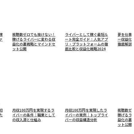
稼
視聴数ゼロでも挫けない！
ライバーとして稼ぐ最短ル
夢を仕事
ァ
稼げるライバーに変わる収
ート完全ガイド：人気アプ
ー収益化
益化の裏戦略とマインドセ
リ・プラットフォームの徹
徹底解説
ット公開
底比較と収益化戦略2024
初
月収100万円を実現するラ
月収100万円を実現したラ
視聴数ゼ
た
イバーの条件｜職業として
イバーの実例｜トップライ
稼げるラ
の収入源と仕組み
バーの収益構造分析
益化の裏
ット公開