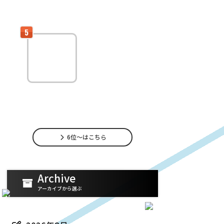
イバー別に最適な収益化プラットフォーム
とその活用術を徹底解説
稼げるライバ
ーの収益化思
考
稼げるライバーになる
ための「収益化思考
法」完全ガイド：月100万を目指すリアル戦
略とは？
6位～はこちら
Archive
アーカイブから選ぶ