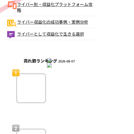
ライバー別・収益化プラットフォーム攻
略
ライバー収益化の成功事例・実例分析
ライバーとして収益化で生きる選択
売れ筋ランキング
2026-08-07
ライバー収益
化のための配
信ジャンル戦
略
ライバー収益化に最適
な配信ジャンル戦略！人気を集めてファン
を増やす方法と具体的な企画アイデア一覧
ライバー収益