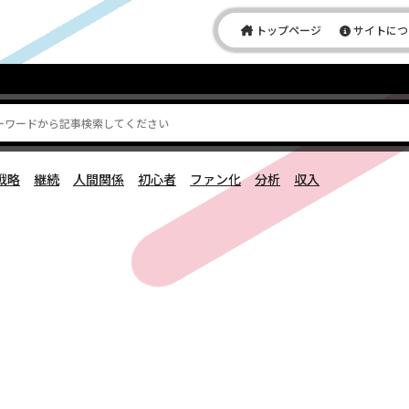
トップページ
サイトにつ
戦略
継続
人間関係
初心者
ファン化
分析
収入