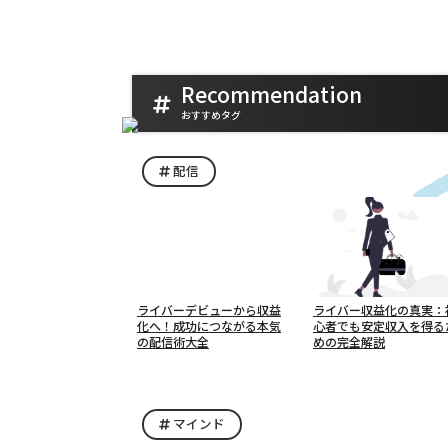
Recommendation
おすすめタグ
配信
ライバーデビューから収益
ライバー収益化の真実：
化へ！成功につながる本気
心者でも安定収入を得る
の配信術大全
めの完全解説
マインド