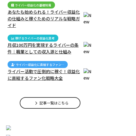
ライバー収益化の基礎知識
あなたも始められる！ライバー収益化
の仕組みと稼ぐためのリアルな戦略ガ
イド
稼げるライバーの収益化思考
月収100万円を実現するライバーの条
件｜職業としての収入源と仕組み
ライバー収益化に直結するファン…
ライバー活動で圧倒的に稼ぐ！収益化
に直結するファン化戦略大全
活動で圧倒的に稼
月収100万円を実現したラ
ライバーで稼ぐための全
化に直結するファ
イバーの実例｜トップライ
て：収益化の仕組みと成功
記事一覧はこちら
大全
バーの収益構造分析
の秘訣を完全解説