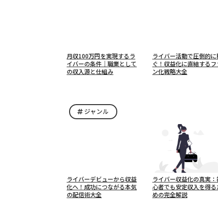
月収100万円を実現するラ
ライバー活動で圧倒的に
イバーの条件｜職業として
ぐ！収益化に直結するフ
の収入源と仕組み
ン化戦略大全
ジャンル
ライバーデビューから収益
ライバー収益化の真実：
化へ！成功につながる本気
心者でも安定収入を得る
の配信術大全
めの完全解説