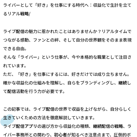
ライバーとして「好き」を仕事にする時代へ：収益化で生計を立て
るリアル
戦略
/
ライブ
配信
の魅力に惹かれたことはありませんか？リアルタイムで
つながる感動、ファンとの絆、そして自分の世界観をそのまま表現
できる自由。
そんな「ライバー」という仕事が、今や本格的な職業として注目さ
れています。
ただ、「好き」を仕事にするには、好きだけでは成り立ちません。
確かな収益化の仕組みを理解し、自らをブランディングし、
継続
し
て
配信
活動を行う力が必要です。
この記事では、ライブ
配信
の世界で収益を上げながら、自分らしく
生きていくための方法を徹底解説していきます。
ライブ
配信
アプリ
の選び方から収益化の種類、
継続
配信
の
戦略
、ラ
イバー事務所との関わり、
初心者
が知るべき注意点まで、圧倒的ボ