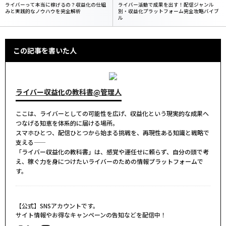
ライバーって本当に稼げるの？収益化の仕組
ライバー活動で成果を出す！配信ジャンル
みと実践的なノウハウを完全解析
別・収益化プラットフォーム完全攻略バイブ
ル
この記事を書いた人
ライバー収益化の教科書@管理人
ここは、ライバーとしての可能性を広げ、収益化という現実的な成果へ
つなげる知恵を体系的に届ける場所。
スマホひとつ、配信ひとつから始まる挑戦を、再現性ある知識と戦略で
支える――
「ライバー収益化の教科書」は、感覚や運任せに頼らず、自分の頭で考
え、稼ぐ力を身につけたいライバーのための情報プラットフォームで
す。
【公式】SNSアカウントです。
サイト情報やお得なキャンペーンの告知などを配信中！