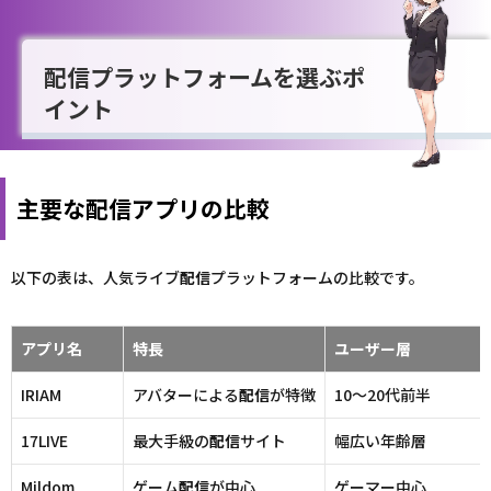
配信プラットフォームを選ぶポ
イント
主要な配信アプリの比較
以下の表は、人気ライブ
配信
プラットフォームの比較です。
アプリ
名
特長
ユーザー層
IRIAM
アバターによる
配信
が特徴
10～20代前半
17LIVE
最大手級の
配信
サイト
幅広い年齢層
Mildom
ゲーム
配信
が中心
ゲーマー中心