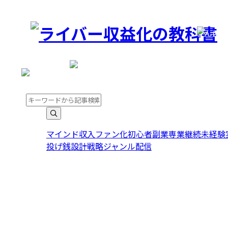
こんに
こんにちは。ゲストさま
マインド
収入
ファン化
初心者
副業
専業
継続
未経験
投げ銭
設計
戦略
ジャンル
配信