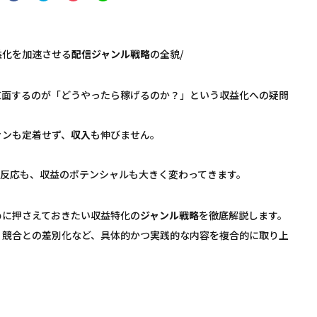
益化を加速させる
配信
ジャンル
戦略
の全貌/
直面するのが「どうやったら稼げるのか？」という収益化への疑問
ァンも定着せず、
収入
も伸びません。
。
の反応も、収益のポテンシャルも大きく変わってきます。
めに押さえておきたい収益特化の
ジャンル
戦略
を徹底解説します。
、競合との差別化など、具体的かつ実践的な内容を複合的に取り上