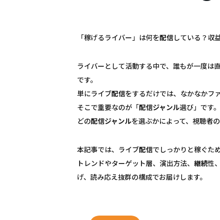
「稼げるライバー」は何を
配信
している？収
ライバーとして活動する中で、誰もが一度は
です。
単にライブ
配信
をするだけでは、なかなかフ
そこで重要なのが「
配信
ジャンル
選び」です
どの
配信
ジャンル
を選ぶかによって、視聴者
本記事では、ライブ
配信
でしっかりと稼ぐた
トレンドやターゲット層、演出方法、
継続
性
げ、読み応え抜群の構成でお届けします。