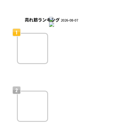
売れ筋ランキング
2026-08-07
ライバー収益
化のための配
信ジャンル戦
略
ライバー収益化に最適
な配信ジャンル戦略！人気を集めてファン
を増やす方法と具体的な企画アイデア一覧
ライバー収益
化を加速させ
る配信テクニ
ック
ライバー収益化を加速
する具体的戦略：初心者でもできる配信テ
クニック大全