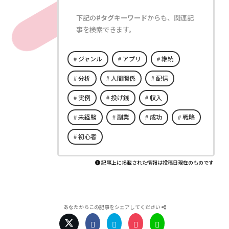
下記の
#タグキーワード
からも、関連記
事を検索できます。
ジャンル
アプリ
継続
分析
人間関係
配信
実例
投げ銭
収入
未経験
副業
成功
戦略
初心者
記事上に掲載された情報は投稿日現在のものです
あなたからこの記事をシェアしてください