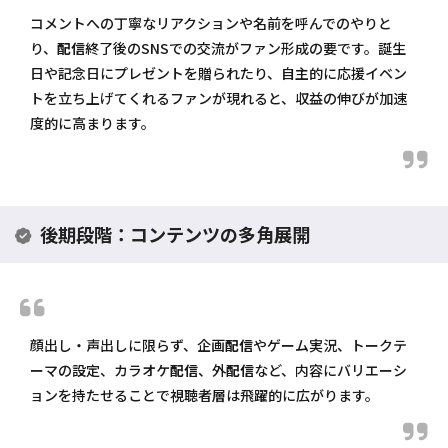
コメントへの丁寧なリアクションや名前を呼んでのやりと
り、
配信
終了後のSNSでの交流がファン形成の要です。誕生
日や記念日にプレゼントを贈られたり、自主的に応援イベン
トを立ち上げてくれるファンが現れると、収益の伸びが加速
度的に高まります。
後期段階：コンテンツの多角展開
顔出し・声出しに限らず、企画
配信
やゲーム実況、トークテ
ーマの設定、カラオケ
配信
、外
配信
など、内容にバリエーシ
ョンを持たせることで視聴者層は飛躍的に広がります。