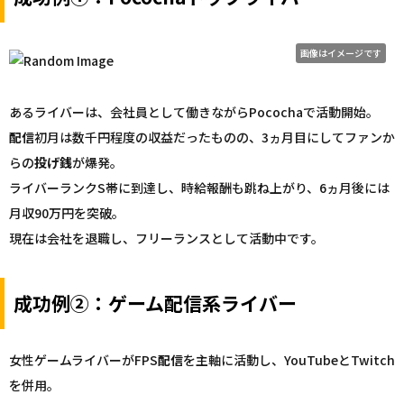
画像はイメージです
あるライバーは、会社員として働きながらPocochaで活動開始。
配信
初月は数千円程度の収益だったものの、3ヵ月目にしてファンか
らの
投げ銭
が爆発。
ライバーランクS帯に到達し、時給報酬も跳ね上がり、6ヵ月後には
月収90万円を突破。
現在は会社を退職し、フリーランスとして活動中です。
成功例②：ゲーム配信系ライバー
女性ゲームライバーがFPS
配信
を主軸に活動し、YouTubeとTwitch
を併用。