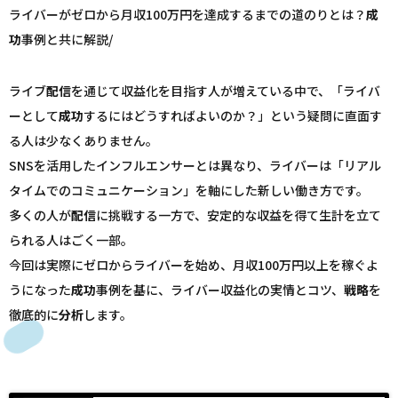
ライバーがゼロから月収100万円を達成するまでの道のりとは？
成
功
事例と共に解説/
ライブ
配信
を通じて収益化を目指す人が増えている中で、「ライバ
ーとして
成功
するにはどうすればよいのか？」という疑問に直面す
る人は少なくありません。
SNSを活用したインフルエンサーとは異なり、ライバーは「リアル
タイムでのコミュニケーション」を軸にした新しい働き方です。
多くの人が
配信
に挑戦する一方で、安定的な収益を得て生計を立て
られる人はごく一部。
今回は実際にゼロからライバーを始め、月収100万円以上を稼ぐよ
うになった
成功
事例を基に、ライバー収益化の実情とコツ、
戦略
を
徹底的に
分析
します。