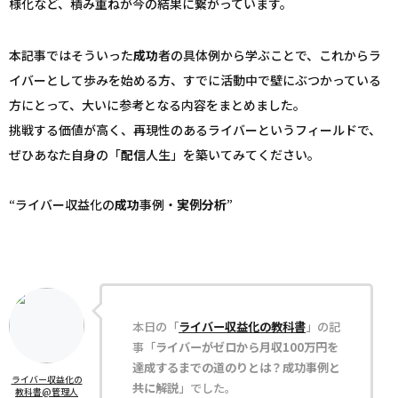
様化など、積み重ねが今の結果に繋がっています。
本記事ではそういった
成功
者の具体例から学ぶことで、これからラ
イバーとして歩みを始める方、すでに活動中で壁にぶつかっている
方にとって、大いに参考となる内容をまとめました。
挑戦する価値が高く、再現性のあるライバーというフィールドで、
ぜひあなた自身の「
配信
人生」を築いてみてください。
“ライバー収益化の
成功
事例・
実例
分析
”
本日の「
ライバー収益化の教科書
」の記
事「
ライバーがゼロから月収100万円を
達成するまでの道のりとは？成功事例と
ライバー収益化の
共に解説
」でした。
教科書@管理人