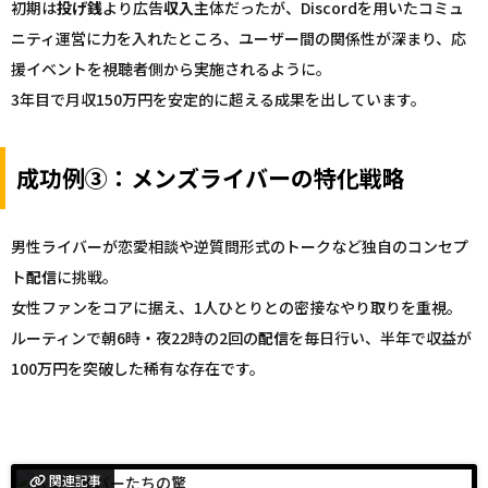
初期は
投げ銭
より広告
収入
主体だったが、Discordを用いたコミュ
ニティ運営に力を入れたところ、ユーザー間の関係性が深まり、応
援イベントを視聴者側から実施されるように。
3年目で月収150万円を安定的に超える成果を出しています。
成功例③：メンズライバーの特化戦略
男性ライバーが恋愛相談や逆質問形式のトークなど独自のコンセプ
ト
配信
に挑戦。
女性ファンをコアに据え、1人ひとりとの密接なやり取りを重視。
ルーティンで朝6時・夜22時の2回の
配信
を毎日行い、半年で収益が
100万円を突破した稀有な存在です。
関連記事