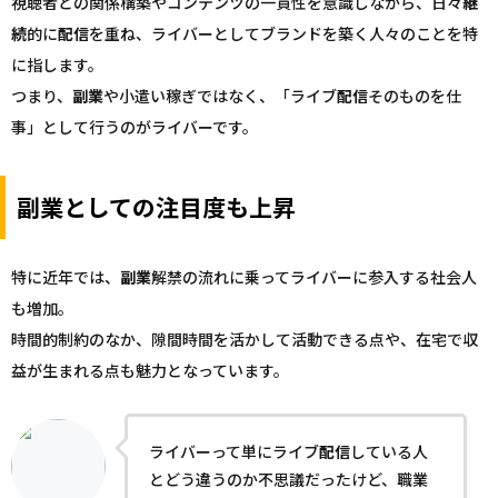
視聴者との関係構築やコンテンツの一貫性を意識しながら、日々
継
続
的に
配信
を重ね、ライバーとしてブランドを築く人々のことを特
に指します。
つまり、
副業
や小遣い稼ぎではなく、「ライブ
配信
そのものを仕
事」として行うのがライバーです。
副業としての注目度も上昇
特に近年では、
副業
解禁の流れに乗ってライバーに参入する社会人
も増加。
時間的制約のなか、隙間時間を活かして活動できる点や、在宅で収
益が生まれる点も魅力となっています。
ライバーって単にライブ
配信
している人
とどう違うのか不思議だったけど、職業