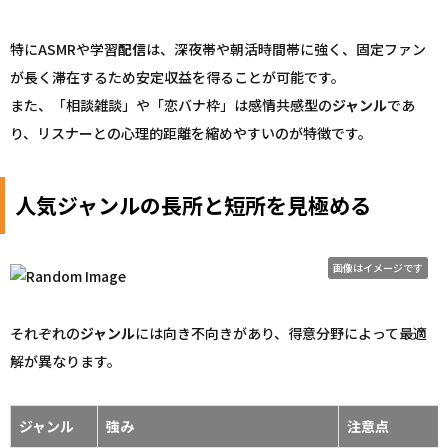
特にASMRや学習
配信
は、深夜帯や朝活時間帯に強く、固定ファン
が長く滞在するため安定収益を得ることが可能です。
また、「相談雑談」や「恋バナ枠」は感情共感型の
ジャンル
であ
り、リスナーとの心理的距離を縮めやすいのが特徴です。
人気ジャンルの長所と短所を見極める
画像はイメージです
それぞれの
ジャンル
には向き不向きがあり、得意分野によって最適
解が異なります。
ジャンル
強み
注意点