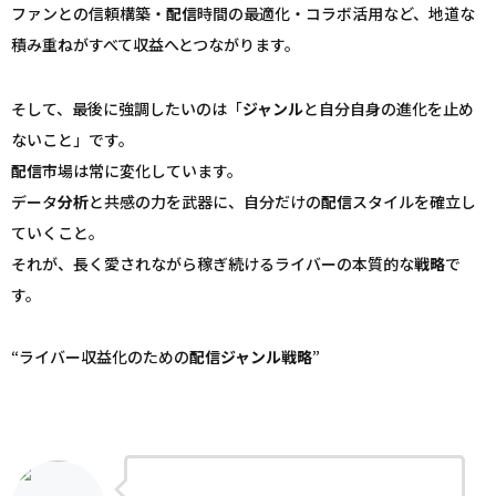
ファンとの信頼構築・
配信
時間の最適化・コラボ活用など、地道な
積み重ねがすべて収益へとつながります。
そして、最後に強調したいのは「
ジャンル
と自分自身の進化を止め
ないこと」です。
配信
市場は常に変化しています。
データ
分析
と共感の力を武器に、自分だけの
配信
スタイルを確立し
ていくこと。
それが、長く愛されながら稼ぎ続けるライバーの本質的な
戦略
で
す。
“ライバー収益化のための
配信
ジャンル
戦略
”