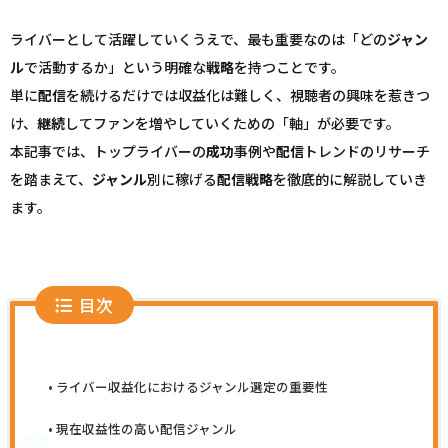
ライバーとして活躍していくうえで、最も重要なのは「どの
ジャン
ル
で活動するか」という明確な
戦略
を持つことです。
単に
配信
を続けるだけでは収益化は難しく、視聴者の興味を惹きつ
け、
継続
してファンを増やしていくための「軸」が必要です。
本記事では、トップライバーの
成功
事例や
配信
トレンドのリサーチ
を踏まえて、
ジャンル
別に稼げる
配信
戦略
を徹底的に解説していき
ます。
目次
ライバー収益化におけるジャンル選定の重要性
現在収益性の高い配信ジャンル