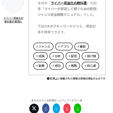
本日の「
ライバー収益化の教科書
」の記
事「
ライバーが安定して稼ぐための配信
ジャンル完全戦略マニュアル
」でした。
ライバー収益化の
教科書@管理人
下記の
#タグキーワード
からも、関連記
事を検索できます。
ジャンル
アプリ
継続
成長
分析
配信
投げ銭
副業
成功
戦略
初心者
記事上に掲載された情報は投稿日現在のものです
あなたからこの記事をシェアしてください