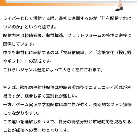
ライバーとして活動する際、最初に直面するのが「何を
配信
すれば
いいのか」という問題です。
配信
内容は視聴者層、収益構造、プラットフォームの特性に密接に
関係しています。
中でも収益化に直結するのは「視聴
継続
率」と「応援文化（
投げ銭
やギフト）」の形成です。
これらは
ジャンル
選定によって大きく左右されます。
例えば、歌
配信
や雑談
配信
は視聴者参加型でコミュニティ形成が容
易ですが、競合も多く差別化が難しい。
一方、ゲーム実況や学習
配信
は専門性が強く、長期的なファン獲得
につながりやすい。
この違いを理解したうえで、自分の得意分野と市場動向を見極める
ことが
成功
への第一歩となります。