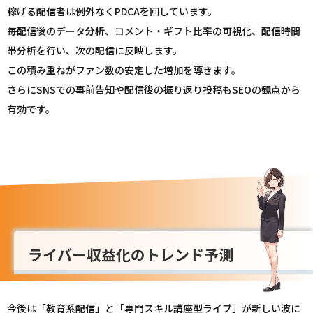
稼げる
配信
者は例外なくPDCAを回しています。
毎
配信
後のデータ
分析
、コメント・ギフト比率の可視化、
配信
時間
帯
分析
を行い、次の
配信
に反映します。
この積み重ねがファン数の安定した増加を導きます。
さらにSNSでの事前告知や
配信
後の振り返り投稿もSEOの観点から
有効です。
ライバー収益化のトレンド予測
今後は「教育系
配信
」と「専門スキル講座型ライブ」が新しい波に