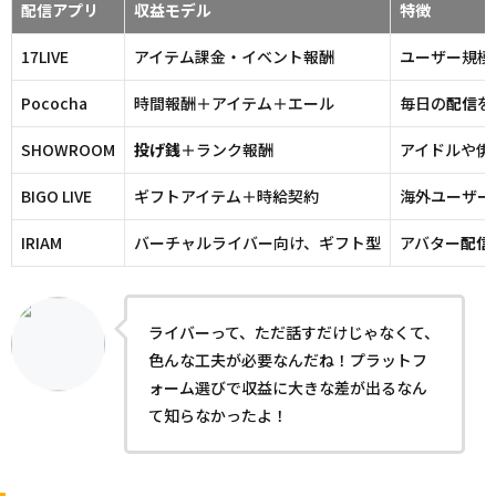
配信
アプリ
収益モデル
特徴
17LIVE
アイテム課金・イベント報酬
ユーザー規模
Pococha
時間報酬＋アイテム＋エール
毎日の
配信
を
SHOWROOM
投げ銭
＋ランク報酬
アイドルや俳
BIGO LIVE
ギフトアイテム＋時給契約
海外ユーザー
IRIAM
バーチャルライバー向け、ギフト型
アバター
配信
ライバーって、ただ話すだけじゃなくて、
色んな工夫が必要なんだね！プラットフ
ォーム選びで収益に大きな差が出るなん
て知らなかったよ！