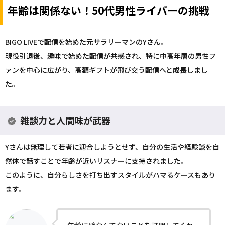
年齢は関係ない！50代男性ライバーの挑戦
BIGO LIVEで
配信
を始めた元サラリーマンのYさん。
現役引退後、趣味で始めた
配信
が共感され、特に中高年層の男性フ
ァンを中心に広がり、高額ギフトが飛び交う
配信
へと
成長
しまし
た。
雑談力と人間味が武器
Yさんは無理して若者に迎合しようとせず、自分の生活や経験談を自
然体で話すことで年齢が近いリスナーに支持されました。
このように、自分らしさを打ち出すスタイルがハマるケースもあり
ます。