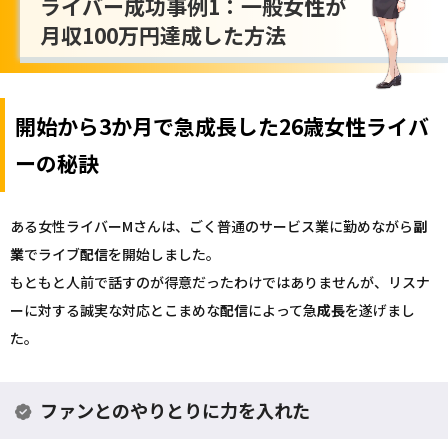
ライバー成功事例1：一般女性が
月収100万円達成した方法
開始から3か月で急成長した26歳女性ライバ
ーの秘訣
ある女性ライバーMさんは、ごく普通のサービス業に勤めながら
副
業
でライブ
配信
を開始しました。
もともと人前で話すのが得意だったわけではありませんが、リスナ
ーに対する誠実な対応とこまめな
配信
によって急
成長
を遂げまし
た。
ファンとのやりとりに力を入れた