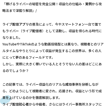
「稼げるライバーの秘密を完全公開！収益化の仕組み・
実例
から攻
略法まで深掘り解説」/
ライブ
配信
アプリ
の普及によって、今やスマートフォン一台で誰で
もライバー（ライブ
配信
者）として活動し、収益を得られる時代に
なりました。
YouTubeやTikTokのような動画投稿型とは異なり、視聴者とのリア
ルタイムなやりとりによって収益が発生するこの世界は、多くの人
にとって夢のあるフィールドです。
しかし、実際に大きく稼いでいる人とそうでない人の差はどこにあ
るのでしょうか？
この記事では、ライバー収益化のリアルな
成功
事例を
分析
しなが
ら、どのようにして視聴者に愛され、応援され、収益という形で成
果を上げているのかを徹底解説します。
ライブ
配信
初心者
から中級者、さらにはライバー事務所スタッフに