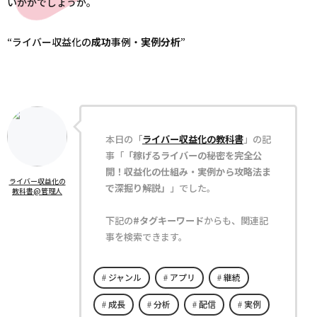
いかがでしょうか。
“ライバー収益化の
成功
事例・
実例
分析
”
本日の「
ライバー収益化の教科書
」の記
事「
「稼げるライバーの秘密を完全公
開！収益化の仕組み・実例から攻略法ま
ライバー収益化の
で深掘り解説」
」でした。
教科書@管理人
下記の
#タグキーワード
からも、関連記
事を検索できます。
ジャンル
アプリ
継続
成長
分析
配信
実例