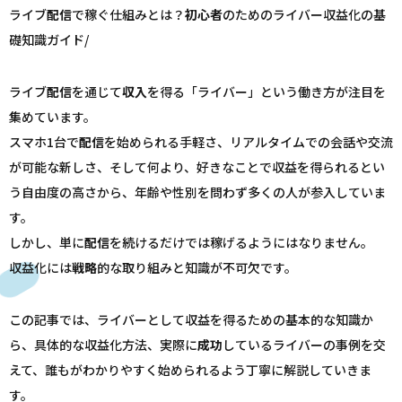
ライブ
配信
で稼ぐ仕組みとは？
初心者
のためのライバー収益化の基
礎知識ガイド/
ライブ
配信
を通じて
収入
を得る「ライバー」という働き方が注目を
集めています。
スマホ1台で
配信
を始められる手軽さ、リアルタイムでの会話や交流
が可能な新しさ、そして何より、好きなことで収益を得られるとい
う自由度の高さから、年齢や性別を問わず多くの人が参入していま
す。
しかし、単に
配信
を続けるだけでは稼げるようにはなりません。
収益化には
戦略
的な取り組みと知識が不可欠です。
この記事では、ライバーとして収益を得るための基本的な知識か
ら、具体的な収益化方法、実際に
成功
しているライバーの事例を交
えて、誰もがわかりやすく始められるよう丁寧に解説していきま
す。