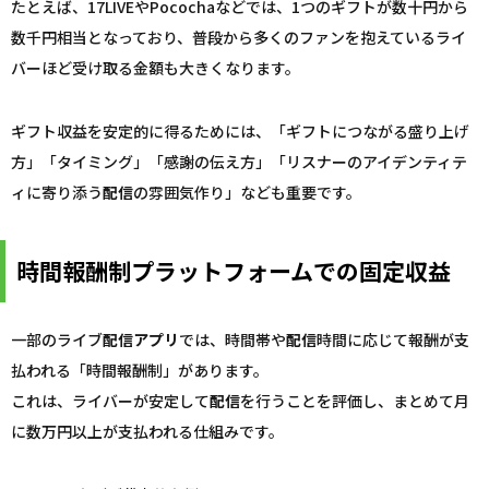
たとえば、17LIVEやPocochaなどでは、1つのギフトが数十円から
数千円相当となっており、普段から多くのファンを抱えているライ
バーほど受け取る金額も大きくなります。
ギフト収益を安定的に得るためには、「ギフトにつながる盛り上げ
方」「タイミング」「感謝の伝え方」「リスナーのアイデンティテ
ィに寄り添う
配信
の雰囲気作り」なども重要です。
時間報酬制プラットフォームでの固定収益
一部のライブ
配信
アプリ
では、時間帯や
配信
時間に応じて報酬が支
払われる「時間報酬制」があります。
これは、ライバーが安定して
配信
を行うことを評価し、まとめて月
に数万円以上が支払われる仕組みです。