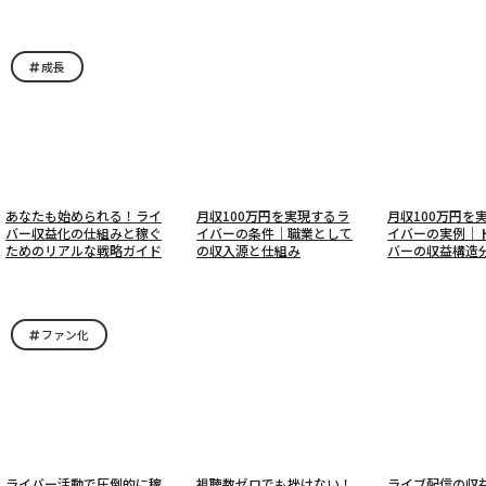
成長
あなたも始められる！ライ
月収100万円を実現するラ
月収100万円を
バー収益化の仕組みと稼ぐ
イバーの条件｜職業として
イバーの実例｜
ためのリアルな戦略ガイド
の収入源と仕組み
バーの収益構造
ファン化
ライバー活動で圧倒的に稼
視聴数ゼロでも挫けない！
ライブ配信の収