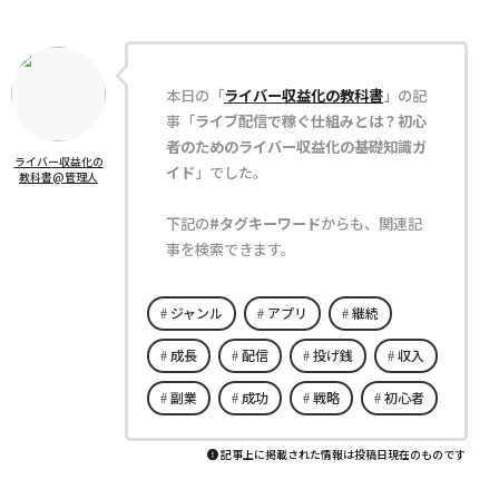
本日の「
ライバー収益化の教科書
」の記
事「
ライブ配信で稼ぐ仕組みとは？初心
者のためのライバー収益化の基礎知識ガ
ライバー収益化の
イド
」でした。
教科書@管理人
下記の
#タグキーワード
からも、関連記
事を検索できます。
ジャンル
アプリ
継続
成長
配信
投げ銭
収入
副業
成功
戦略
初心者
記事上に掲載された情報は投稿日現在のものです