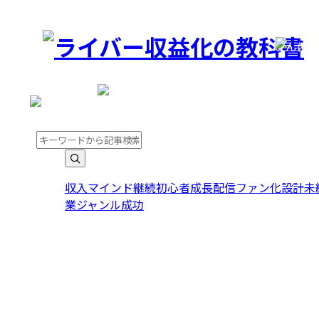
こんに
こんにちは。ゲストさま
収入
マインド
継続
初心者
成長
配信
ファン化
設計
未
業
ジャンル
成功