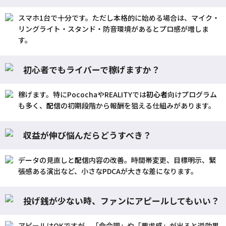
スマホ1台で十分です。ただし本格的に始める場合は、マイク・
リングライト・スタンド・防音環境があるとプロ感が増しま
す。
初心者でもライバーで稼げますか？
稼げます。特にPocochaやREALITYでは
初心者
向けプログラム
も多く、
配信
の初期段階から報酬を狙える仕組みがあります。
収益が伸び悩んだらどうすべき？
データの見直しと
配信
内容の改善。時間帯変更、目標明示、緊
張感ある演出など、小さなPDCAが大きな差になります。
投げ銭が少ない時、ファンにアピールしてもいい？
アピールはOKですが、「命令調」や「要求感」が出ると逆効果