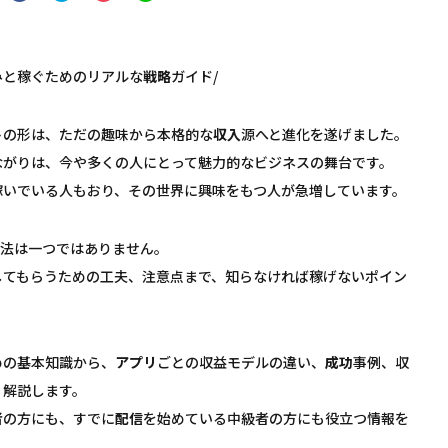
みと稼ぐためのリアルな
戦略
ガイド/
トの形は、ただの趣味から本格的な
収入
源へと進化を遂げました。
ながりは、今や多くの人にとって魅力的なビジネスの舞台です。
稼いでいる人もおり、その世界に興味をもつ人が急増しています。
方法は一つではありません。
してもらうための工夫、注意点まで、知らなければ稼げないポイン
めの基本知識から、
アプリ
ごとの収益モデルの違い、
成功
事例、収
く解説します。
者
の方にも、すでに
配信
を始めている中級者の方にも役立つ情報を