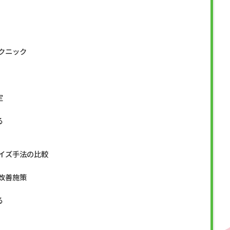
クニック
定
る
イズ手法の比較
改善施策
る