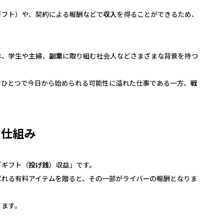
ギフト）や、契約による報酬などで
収入
を得ることができるため、
。
は、学生や主婦、
副業
に取り組む社会人などさまざまな背景を持つ
ンひとつで今日から始められる可能性に溢れた仕事である一方、
戦
る仕組み
「ギフト（
投げ銭
）収益」です。
ばれる有料アイテムを贈ると、その一部がライバーの報酬となりま
ります。