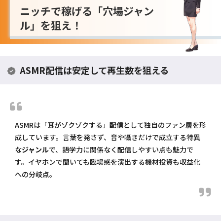
ニッチで稼げる「穴場ジャン
ル」を狙え！
ASMR配信は安定して再生数を狙える
ASMRは「耳がゾクゾクする」
配信
として独自のファン層を形
成しています。言葉を発さず、音や囁きだけで成立する特異
な
ジャンル
で、語学力に関係なく
配信
しやすい点も魅力で
す。イヤホンで聞いても臨場感を演出する機材投資も収益化
への分岐点。