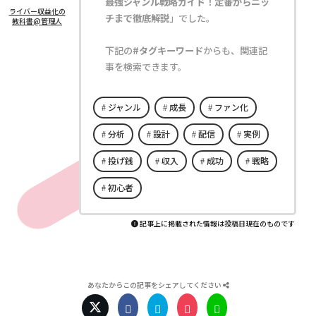
最強ジャンル戦略ガイド！定番からニッ
ライバー収益化の
チまで徹底解説
」でした。
教科書@管理人
下記の
#タグキーワード
からも、関連記
事を検索できます。
ジャンル
成長
ファン化
分析
設計
配信
実例
投げ銭
収入
成功
戦略
初心者
記事上に掲載された情報は投稿日現在のものです
あなたからこの記事をシェアしてください