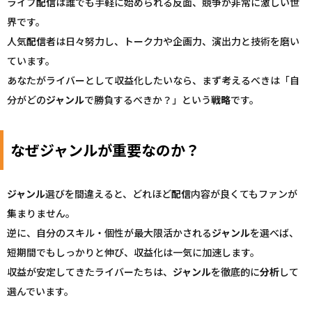
ライブ
配信
は誰でも手軽に始められる反面、競争が非常に激しい世
界です。
人気
配信
者は日々努力し、トーク力や企画力、演出力と技術を磨い
ています。
あなたがライバーとして収益化したいなら、まず考えるべきは「自
分がどの
ジャンル
で勝負するべきか？」という
戦略
です。
なぜジャンルが重要なのか？
ジャンル
選びを間違えると、どれほど
配信
内容が良くてもファンが
集まりません。
逆に、自分のスキル・個性が最大限活かされる
ジャンル
を選べば、
短期間でもしっかりと伸び、収益化は一気に加速します。
収益が安定してきたライバーたちは、
ジャンル
を徹底的に
分析
して
選んでいます。