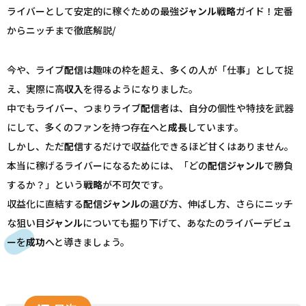
ライバーとして安定的に稼ぐための最強
ジャンル
戦略
ガイド！定番
からニッチまで徹底解説/
今や、ライブ
配信
は趣味の枠を超え、多くの人が「仕事」として捉
え、実際に高
収入
を得るようになりました。
中でもライバー、つまりライブ
配信
者は、自分の個性や特技を武器
にして、多くのファンを持つ存在へと
成長
しています。
しかし、ただ
配信
するだけで収益化できるほど甘くはありません。
本当に稼げるライバーになるためには、「どの
配信
ジャンル
で勝負
するか？」という
戦略
が不可欠です。
収益化に直結する
配信
ジャンル
の選び方、伸ばし方、さらにニッチ
な狙い目
ジャンル
についても掘り下げて、あなたのライバーデビュ
ーを
成功
へと導きましょう。