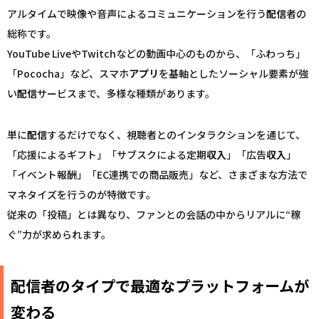
アルタイムで映像や音声によるコミュニケーションを行う
配信
者の
総称です。
YouTube LiveやTwitchなどの動画中心のものから、「ふわっち」
「Pococha」など、スマホ
アプリ
を基軸としたソーシャル要素が強
い
配信
サービスまで、多様な種類があります。
単に
配信
するだけでなく、視聴者とのインタラクションを通じて、
「応援によるギフト」「サブスクによる定期
収入
」「広告
収入
」
「イベント報酬」「EC連携での商品販売」など、さまざまな方法で
マネタイズを行うのが特徴です。
従来の「投稿」とは異なり、ファンとの会話の中からリアルに“稼
ぐ”力が求められます。
配信者のタイプで最適なプラットフォームが
変わる