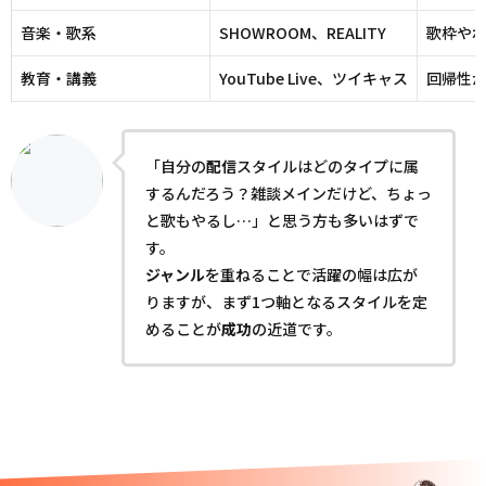
音楽・歌系
SHOWROOM、REALITY
歌枠や
教育・講義
YouTube Live、ツイキャス
回帰性
「自分の
配信
スタイルはどのタイプに属
するんだろう？雑談メインだけど、ちょっ
と歌もやるし…」と思う方も多いはずで
す。
ジャンル
を重ねることで活躍の幅は広が
りますが、まず1つ軸となるスタイルを定
めることが
成功
の近道です。